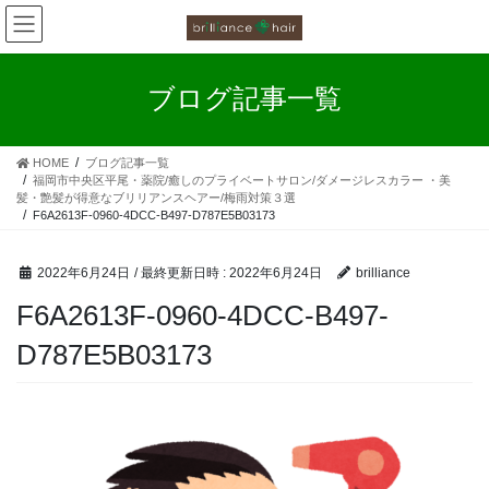
お客様の声
コ
ナ
ン
ビ
カラーファンタジー工程
テ
ゲ
ン
ー
ブログ記事一覧
ツ
シ
お客様の声（カラーファンタジー）
へ
ョ
ス
ン
HOME
ブログ記事一覧
キ
に
福岡市中央区平尾・薬院/癒しのプライベートサロン/ダメージレスカラー ・美
ッ
移
髪・艶髪が得意なブリリアンスヘアー/梅雨対策３選
プ
動
F6A2613F-0960-4DCC-B497-D787E5B03173
2022年6月24日
/ 最終更新日時 :
2022年6月24日
brilliance
F6A2613F-0960-4DCC-B497-
D787E5B03173