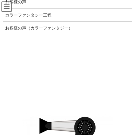
お客様の声
コ
ナ
ン
ビ
カラーファンタジー工程
テ
ゲ
ン
ー
ブログ記事一覧
ツ
シ
お客様の声（カラーファンタジー）
へ
ョ
ス
ン
HOME
ブログ記事一覧
キ
に
福岡市中央区平尾/癒しのプライベートサロン/ブリリアンスヘアー/スタイリング
ッ
移
のコツ
プ
動
6D752094-54E1-495F-8759-B7208D2816E7_4_5005_c
2020年3月7日
/ 最終更新日時 :
2020年3月7日
brilliance
6D752094-54E1-495F-8759-
B7208D2816E7_4_5005_c