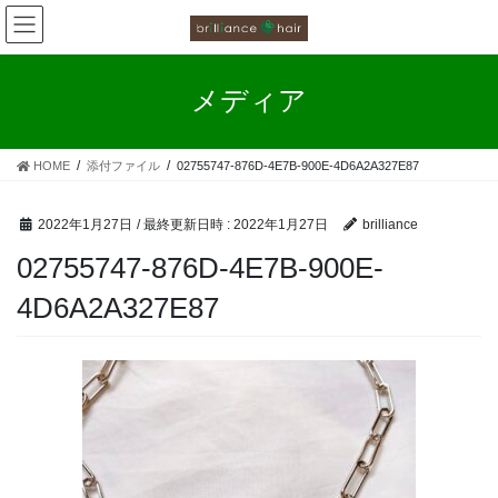
お客様の声
コ
ナ
ン
ビ
カラーファンタジー工程
テ
ゲ
ン
ー
メディア
ツ
シ
お客様の声（カラーファンタジー）
へ
ョ
ス
ン
HOME
添付ファイル
02755747-876D-4E7B-900E-4D6A2A327E87
キ
に
ッ
移
プ
動
2022年1月27日
/ 最終更新日時 :
2022年1月27日
brilliance
02755747-876D-4E7B-900E-
4D6A2A327E87