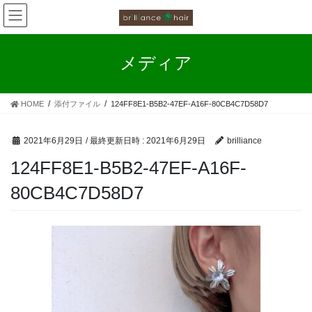
お客様の声
コ
ナ
ン
ビ
カラーファンタジー工程
テ
ゲ
ン
ー
メディア
ツ
シ
お客様の声（カラーファンタジー）
へ
ョ
ス
ン
HOME
添付ファイル
124FF8E1-B5B2-47EF-A16F-80CB4C7D58D7
キ
に
ッ
移
プ
動
2021年6月29日
/ 最終更新日時 :
2021年6月29日
brilliance
124FF8E1-B5B2-47EF-A16F-
80CB4C7D58D7