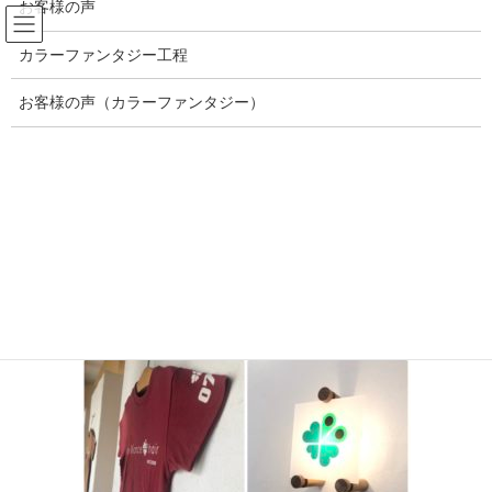
お客様の声
コ
ナ
ン
ビ
カラーファンタジー工程
テ
ゲ
ン
ー
メディア
ツ
シ
お客様の声（カラーファンタジー）
へ
ョ
ス
ン
HOME
添付ファイル
382A6410-CC7D-4B90-A0D5-991DC754D901
キ
に
ッ
移
プ
動
2020年9月4日
/ 最終更新日時 :
2020年9月4日
brilliance
382A6410-CC7D-4B90-A0D5-
991DC754D901