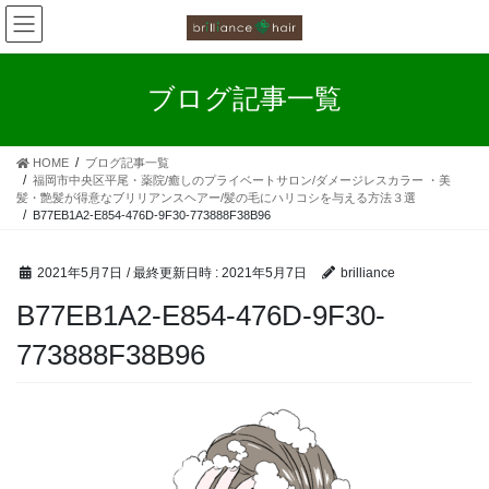
お客様の声
コ
ナ
ン
ビ
カラーファンタジー工程
テ
ゲ
ン
ー
ブログ記事一覧
ツ
シ
お客様の声（カラーファンタジー）
へ
ョ
ス
ン
HOME
ブログ記事一覧
キ
に
福岡市中央区平尾・薬院/癒しのプライベートサロン/ダメージレスカラー ・美
ッ
移
髪・艶髪が得意なブリリアンスヘアー/髪の毛にハリコシを与える方法３選
プ
動
B77EB1A2-E854-476D-9F30-773888F38B96
2021年5月7日
/ 最終更新日時 :
2021年5月7日
brilliance
B77EB1A2-E854-476D-9F30-
773888F38B96