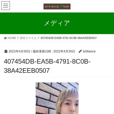
お客様の声
コ
ナ
ン
ビ
カラーファンタジー工程
テ
ゲ
ン
ー
メディア
ツ
シ
お客様の声（カラーファンタジー）
へ
ョ
ス
ン
HOME
添付ファイル
407454DB-EA5B-4791-8C0B-38A42EEB0507
キ
に
ッ
移
プ
動
2022年4月30日
/ 最終更新日時 :
2022年4月30日
brilliance
407454DB-EA5B-4791-8C0B-
38A42EEB0507