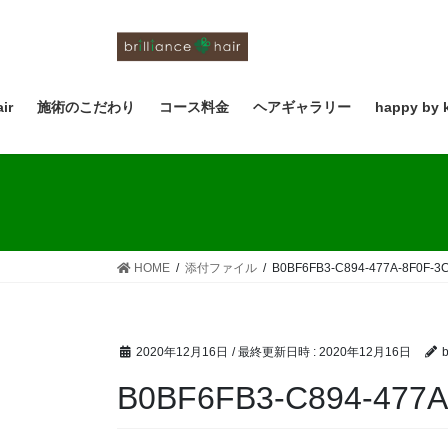
コ
ナ
ン
ビ
テ
ゲ
ン
ー
ツ
シ
air
施術のこだわり
コース料金
ヘアギャラリー
happy by 
へ
ョ
ス
ン
キ
に
ッ
移
プ
動
HOME
添付ファイル
B0BF6FB3-C894-477A-8F0F-3
2020年12月16日
/ 最終更新日時 :
2020年12月16日
b
B0BF6FB3-C894-477A