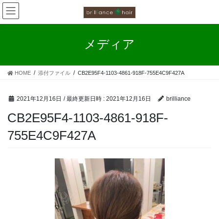
お客様の声
コ
ナ
ン
ビ
カラーファンタジー工程
テ
ゲ
ン
ー
メディア
ツ
シ
お客様の声（カラーファンタジー）
へ
ョ
ス
ン
HOME
添付ファイル
CB2E95F4-1103-4861-918F-755E4C9F427A
キ
に
ッ
移
プ
動
2021年12月16日
/ 最終更新日時 :
2021年12月16日
brilliance
CB2E95F4-1103-4861-918F-
755E4C9F427A