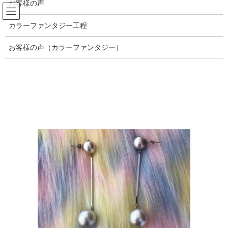
お客様の声
コ
ナ
ン
ビ
カラーファンタジー工程
テ
ゲ
ン
ー
563718BC-A3D9-4A29-91AE-
ツ
シ
お客様の声（カラーファンタジー）
1F8FDE39C1A3
へ
ョ
ス
ン
キ
に
HOME
brilliance hair
563718BC-A3D9-4A29-91AE-1F8FDE39C1A3
ッ
移
プ
動