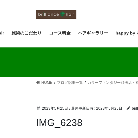
コ
ナ
ン
ビ
テ
ゲ
ン
ー
ツ
シ
air
施術のこだわり
コース料金
ヘアギャラリー
happy by 
へ
ョ
ス
ン
キ
に
ッ
移
プ
動
HOME
ブログ記事一覧
カラーファンタジー取扱店・
2023年5月25日
/ 最終更新日時 :
2023年5月25日
bril
IMG_6238