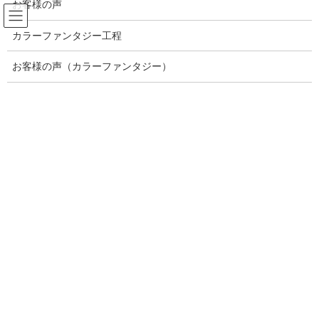
お客様の声
コ
ナ
ン
ビ
カラーファンタジー工程
テ
ゲ
ン
ー
ブログ記事一覧
ツ
シ
お客様の声（カラーファンタジー）
へ
ョ
ス
ン
HOME
ブログ記事一覧
2022年8月
キ
に
ッ
移
プ
動
2022年8月
2022年8月17日
シャンプー
福岡市中央区平尾・薬院/
癒しのプライベートサロン/ダメー
ジレスカラー ・美髪・艶髪が得意
なブリリアンスヘアー/市販のシャ