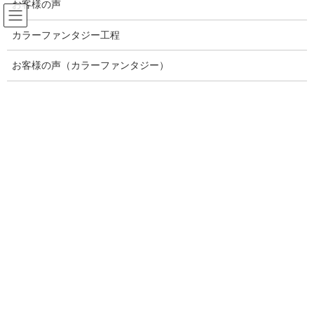
お客様の声
コ
ナ
ン
ビ
カラーファンタジー工程
テ
ゲ
ン
ー
ブログ記事一覧
ツ
シ
お客様の声（カラーファンタジー）
へ
ョ
ス
ン
HOME
ブログ記事一覧
2020年7月
キ
に
ッ
移
プ
動
2020年7月
2020年7月9日
未分類
福岡市中央区平尾/癒しの
プライベートサロン/ブリリアンス
ヘアー/肩こり
お客様に「輝き」を与えるために「癒し」と「キレイ」をご提供
することをコンセプトとしている福岡市中央区平尾の癒しのプラ