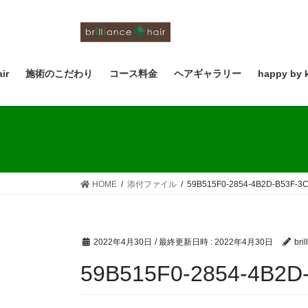
コ
ナ
ン
ビ
テ
ゲ
ン
ー
ツ
シ
air
施術のこだわり
コース料金
ヘアギャラリー
happy by 
へ
ョ
ス
ン
キ
に
ッ
移
プ
動
HOME
添付ファイル
59B515F0-2854-4B2D-B53F-3
2022年4月30日
/ 最終更新日時 :
2022年4月30日
bril
59B515F0-2854-4B2D