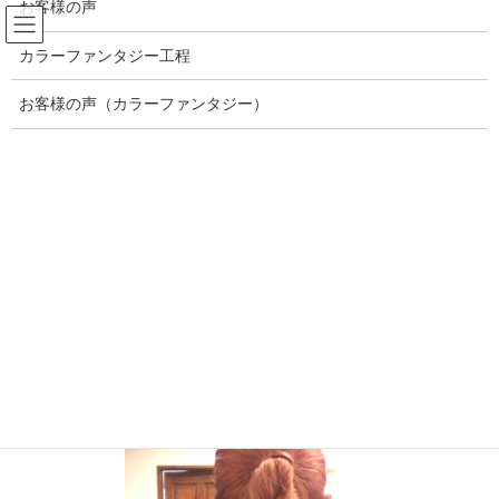
お客様の声
コ
ナ
ン
ビ
カラーファンタジー工程
テ
ゲ
ン
ー
メディア
ツ
シ
お客様の声（カラーファンタジー）
へ
ョ
ス
ン
HOME
添付ファイル
97B37244-6927-407E-93D8-C7152D09C576
キ
に
ッ
移
プ
動
2020年12月9日
/ 最終更新日時 :
2020年12月9日
brilliance
97B37244-6927-407E-93D8-
C7152D09C576