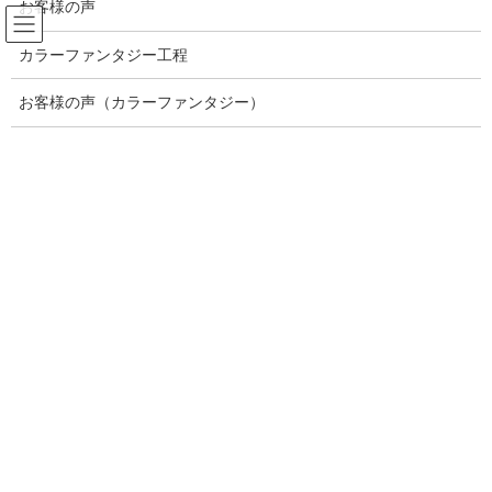
お客様の声
コ
ナ
ン
ビ
カラーファンタジー工程
テ
ゲ
ン
ー
ブログ記事一覧
ツ
シ
お客様の声（カラーファンタジー）
へ
ョ
ス
ン
HOME
ブログ記事一覧
キ
に
福岡市中央区平尾/癒しのプライベートサロン/ブリリアンスヘアー/くせ毛のお話
ッ
移
からのストレートパーマ
プ
動
0208117F-36D8-4696-ACB3-E475B84CDCC1
2019年7月12日
/ 最終更新日時 :
2019年7月12日
brilliance
0208117F-36D8-4696-ACB3-
E475B84CDCC1