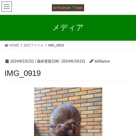
お客様の声
コ
ナ
ン
ビ
カラーファンタジー工程
テ
ゲ
ン
ー
メディア
ツ
シ
お客様の声（カラーファンタジー）
へ
ョ
ス
ン
HOME
添付ファイル
IMG_0919
キ
に
ッ
移
プ
動
2024年3月2日
/ 最終更新日時 :
2024年3月2日
brilliance
IMG_0919