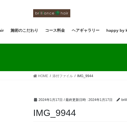
コ
ナ
ン
ビ
テ
ゲ
ン
ー
ツ
シ
air
施術のこだわり
コース料金
ヘアギャラリー
happy by 
へ
ョ
ス
ン
キ
に
ッ
移
プ
動
HOME
添付ファイル
IMG_9944
2024年1月17日
/ 最終更新日時 :
2024年1月17日
bril
IMG_9944