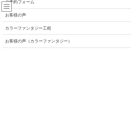
ご予約フォーム
コ
ナ
ン
ビ
お客様の声
テ
ゲ
ン
ー
ブログ記事一覧
ツ
シ
カラーファンタジー工程
へ
ョ
ス
ン
お客様の声（カラーファンタジー）
HOME
ブログ記事一覧
未分類
キ
に
福岡市中央区平尾・薬院/癒しのプライベートサロン/ダメージレスカラー ・美
ッ
移
髪・艶髪が得意なブリリアンスヘアー/春に起こりやすい髪のトラブル３選
プ
動
2022年4月14日
/ 最終更新日時 :
2022年4月14日
brilliance
未分類
福
岡市中央区平尾・薬院/癒しの
プライベートサロン/ダメージレス
カラー ・美髪・艶髪が得意なブリ
リアンスヘアー/春に起こりやすい